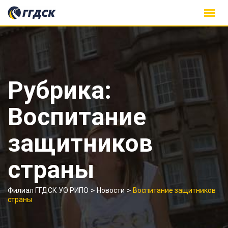
Skip
to
content
Рубрика:
Воспитание
защитников
страны
>
>
Филиал ГГДСК УО РИПО
Новости
Воспитание защитников
страны