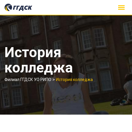
Skip
to
content
История
колледжа
>
Филиал ГГДСК УО РИПО
История колледжа