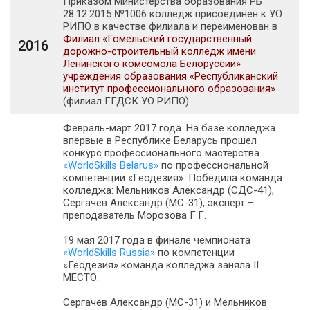
Приказом Министерства образования РБ
28.12.2015 №1006 колледж присоединен к УО
РИПО в качестве филиала и переименован в
Филиал «Гомельский государственный
2016
дорожно-строительный колледж имени
Ленинского комсомола Белоруссии»
учреждения образования «Республиканский
институт профессионального образования»
(филиал ГГДСК УО РИПО)
Февраль-март 2017 года. На базе колледжа
впервые в Республике Беларусь прошел
конкурс профессионального мастерства
«WorldSkills Belarus»
по профессиональной
компетенции «Геодезия». Победила команда
колледжа: Мельников Александр (СДС-41),
Сергачёв Александр (МС-31), эксперт –
преподаватель Морозова Г.Г.
19 мая 2017 года в финале чемпионата
«WorldSkills Russia»
по компетенции
«Геодезия» команда колледжа заняла II
МЕСТО.
Сергачев Александр (МС-31) и Мельников