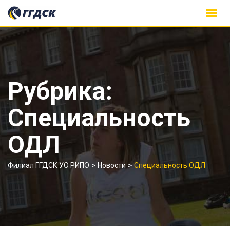
Skip
to
content
Рубрика:
Специальность
ОДЛ
>
>
Филиал ГГДСК УО РИПО
Новости
Специальность ОДЛ