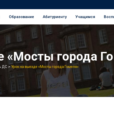
ж
Образование
Абитуриенту
Учащимся
Восп
е «Мосты города Г
>
ь ДС
Урок на выезде «Мосты города Гомеля»