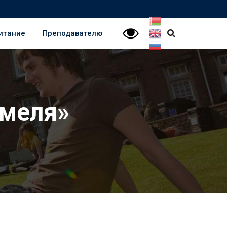
итание
Преподавателю
омеля»