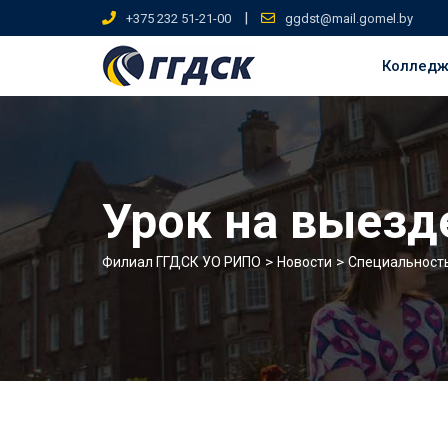
Skip
|
+375 232 51-21-00
ggdst@mail.gomel.by
to
content
Коллед
Урок на выезд
>
>
Филиал ГГДСК УО РИПО
Новости
Специальност