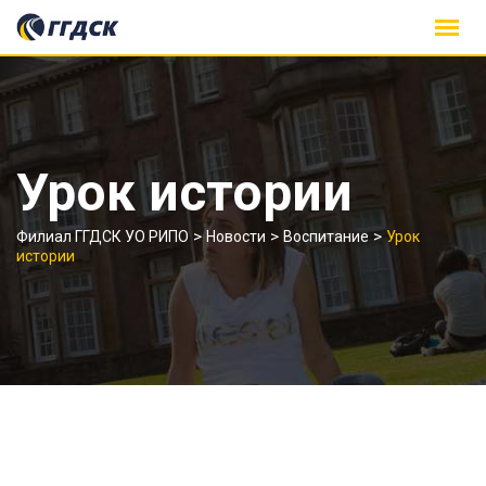
Skip
to
content
Урок истории
>
>
>
Филиал ГГДСК УО РИПО
Новости
Воспитание
Урок
истории