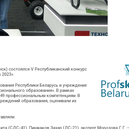
инск) состоялся V Республиканский конкурс
 2023».
ования Республики Беларусь и учреждение
сионального образования». В рамках
 49 профессиональным компетенциям. В
чреждений образования, оценивали их
авляли:
та (СДС-41), Пинжаков Захар (ДС-21), эксперт Морозова Г.Г. 