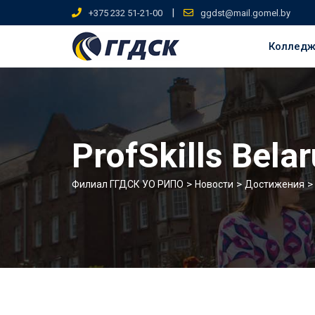
Skip
|
+375 232 51-21-00
ggdst@mail.gomel.by
to
content
Коллед
ProfSkills Bela
>
>
Филиал ГГДСК УО РИПО
Новости
Достижения