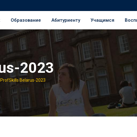
ж
Образование
Абитуриенту
Учащимся
Восп
rus-2023
>
ProfSkills Belarus-2023