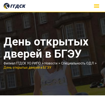
Skip
to
content
День открытых
дверей в БГЭУ
>
>
>
Филиал ГГДСК УО РИПО
Новости
Специальность ОДЛ
День открытых дверей в БГЭУ