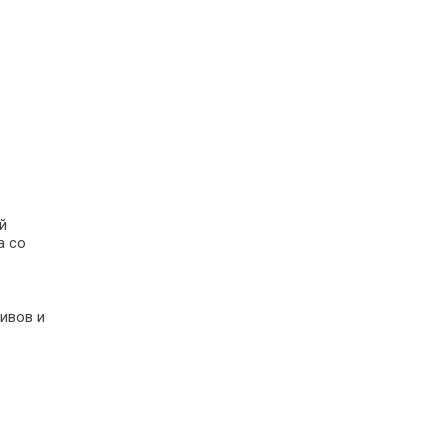
й
а со
ивов и