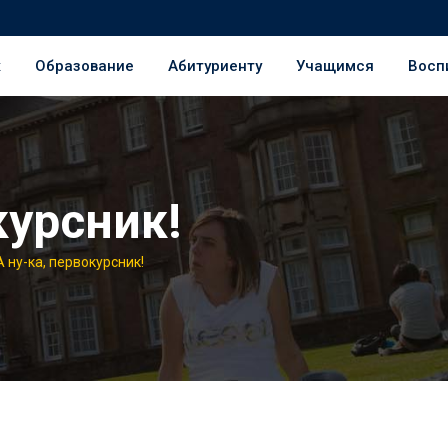
ж
Образование
Абитуриенту
Учащимся
Восп
курсник!
А ну-ка, первокурсник!