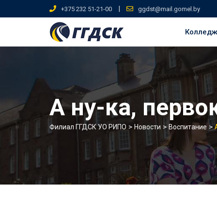
Skip
|
+375 232 51-21-00
ggdst@mail.gomel.by
to
content
Коллед
А ну-ка, перво
>
>
>
Филиал ГГДСК УО РИПО
Новости
Воспитание