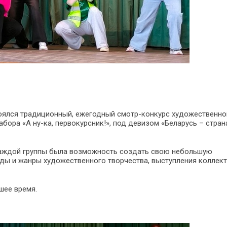
тоялся традиционный, ежегодный смотр-конкурс художественно
бора «А ну-ка, первокурсник!», под девизом «Беларусь – стран
У каждой группы была возможность создать свою небольшую
иды и жанры художественного творчества, выступления коллект
шее время.