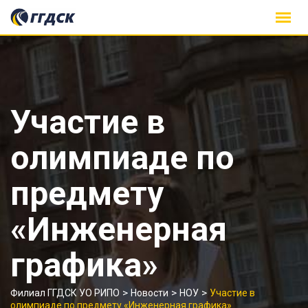
Skip
to
content
Участие в
олимпиаде по
предмету
«Инженерная
графика»
>
>
>
Филиал ГГДСК УО РИПО
Новости
НОУ
Участие в
олимпиаде по предмету «Инженерная графика»