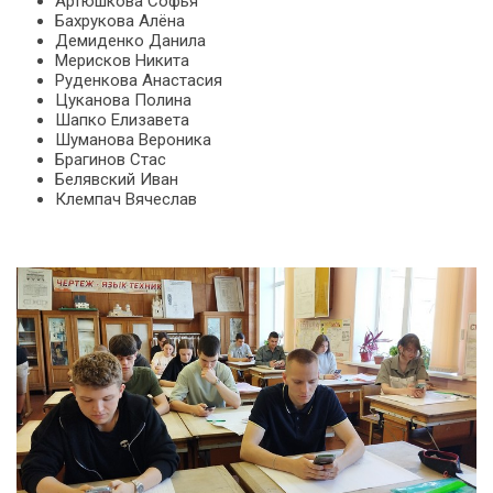
Артюшкова Софья
Бахрукова Алёна
Демиденко Данила
Мерисков Никита
Руденкова Анастасия
Цуканова Полина
Шапко Елизавета
Шуманова Вероника
Брагинов Стас
Белявский Иван
Клемпач Вячеслав