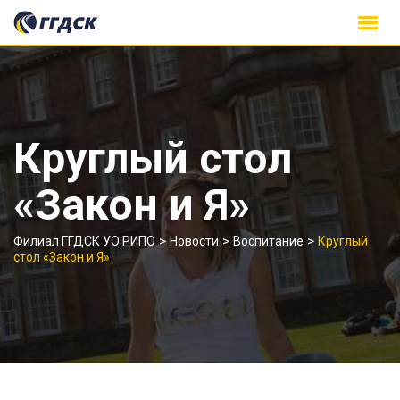
Skip
to
content
Круглый стол
«Закон и Я»
>
>
>
Филиал ГГДСК УО РИПО
Новости
Воспитание
Круглый
стол «Закон и Я»