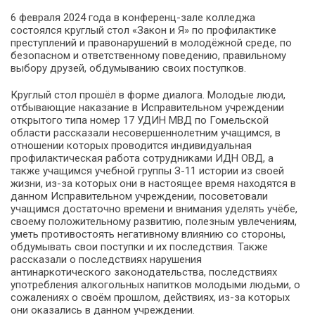
6 февраля 2024 года в конференц-зале колледжа
состоялся круглый стол «Закон и Я» по профилактике
преступлений и правонарушений в молодёжной среде, по
безопасном и ответственному поведению, правильному
выбору друзей, обдумыванию своих поступков.
Круглый стол прошёл в форме диалога. Молодые люди,
отбывающие наказание в Исправительном учреждении
открытого типа номер 17 УДИН МВД по Гомельской
области рассказали несовершеннолетним учащимся, в
отношении которых проводится индивидуальная
профилактическая работа сотрудниками ИДН ОВД, а
также учащимся учебной группы З-11 истории из своей
жизни, из-за которых они в настоящее время находятся в
данном Исправительном учреждении, посоветовали
учащимся достаточно времени и внимания уделять учёбе,
своему положительному развитию, полезным увлечениям,
уметь противостоять негативному влиянию со стороны,
обдумывать свои поступки и их последствия. Также
рассказали о последствиях нарушения
антинаркотического законодательства, последствиях
употребления алкогольных напитков молодыми людьми, о
сожалениях о своём прошлом, действиях, из-за которых
они оказались в данном учреждении.