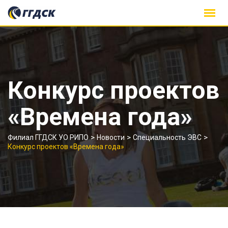
Skip
to
content
Конкурс проектов
«Времена года»
>
>
>
Филиал ГГДСК УО РИПО
Новости
Специальность ЭВС
Конкурс проектов «Времена года»