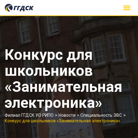
Skip
to
content
Конкурс для
школьников
«Занимательная
электроника»
>
>
>
Филиал ГГДСК УО РИПО
Новости
Специальность ЭВС
Конкурс для школьников «Занимательная электроника»