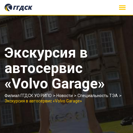
Skip
to
content
Экскурсия в
автосервис
«Volvo Garage»
>
>
>
Филиал ГГДСК УО РИПО
Новости
Специальность ТЭА
Экскурсия в автосервис «Volvo Garage»