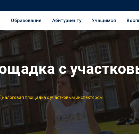
ж
Образование
Абитуриенту
Учащимся
Восп
лощадка с участко
Диалоговая площадка с участковым инспектором