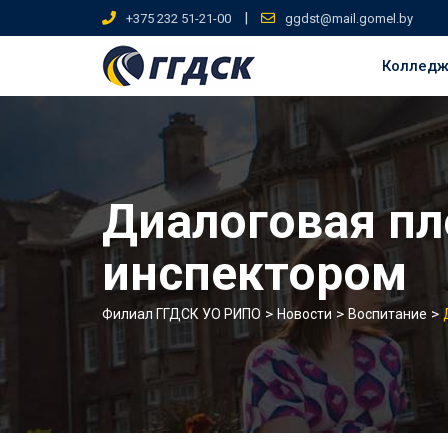
Skip
|
+375 232 51-21-00
ggdst@mail.gomel.by
to
content
Коллед
Диалоговая п
инспектором
>
>
>
Филиал ГГДСК УО РИПО
Новости
Воспитание