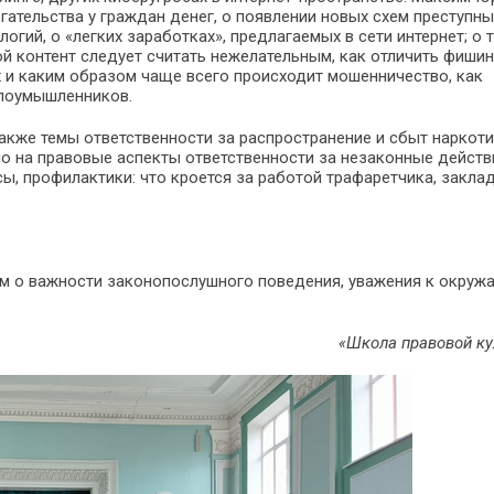
ательства у граждан денег, о появлении новых схем преступны
гий, о «легких заработках», предлагаемых в сети интернет; о т
кой контент следует считать нежелательным, как отличить фиши
х и каким образом чаще всего происходит мошенничество, как
злоумышленников.
акже темы ответственности за распространение и сбыт наркот
о на правовые аспекты ответственности за незаконные действ
, профилактики: что кроется за работой трафаретчика, заклад
м о важности законопослушного поведения, уважения к окру
«Школа правовой ку