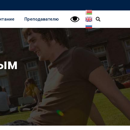
итание
Преподавателю
вым