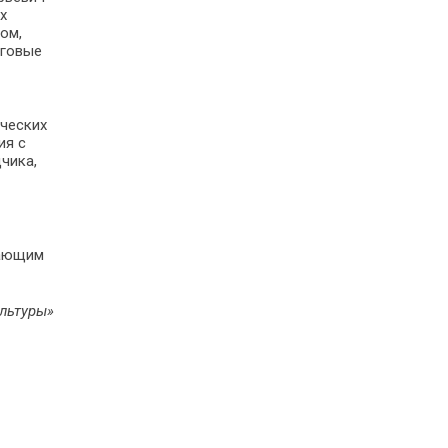
х
ом,
нговые
ических
ия с
чика,
жающим
льтуры»