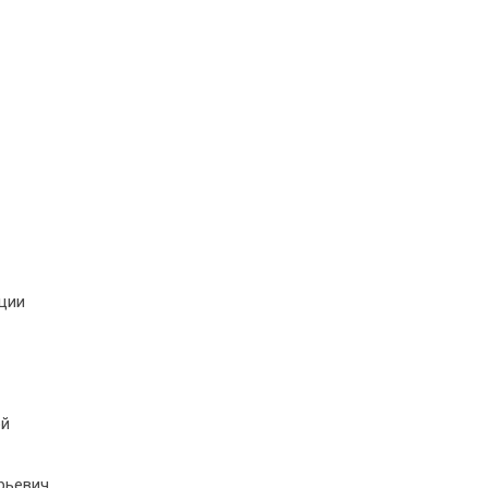
ции
ой
рьевич