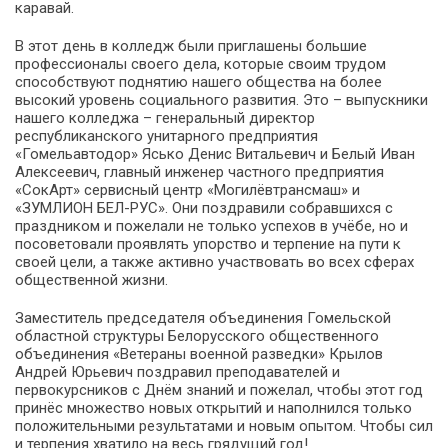
каравай.
В этот день в колледж были приглашены большие
профессионалы своего дела, которые своим трудом
способствуют поднятию нашего общества на более
высокий уровень социального развития. Это – выпускники
нашего колледжа – генеральный директор
республиканского унитарного предприятия
«Гомельавтодор» Ясько Денис Витальевич и Белый Иван
Алексеевич, главный инженер частного предприятия
«СокАрт» сервисный центр «Могилёвтрансмаш» и
«ЗУМЛИОН БЕЛ-РУС». Они поздравили собравшихся с
праздником и пожелали не только успехов в учёбе, но и
посоветовали проявлять упорство и терпение на пути к
своей цели, а также активно участвовать во всех сферах
общественной жизни.
Заместитель председателя объединения Гомельской
областной структуры Белорусского общественного
объединения «Ветераны военной разведки» Крылов
Андрей Юрьевич поздравил преподавателей и
первокурсников с Днём знаний и пожелал, чтобы этот год
принёс множество новых открытий и наполнился только
положительными результатами и новым опытом. Чтобы сил
и терпения хватило на весь грядущий год!