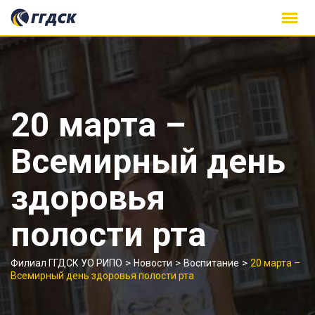
Skip
to
content
20 марта –
Всемирный день
здоровья
полости рта
>
>
>
Филиал ГГДСК УО РИПО
Новости
Воспитание
20 марта –
Всемирный день здоровья полости рта