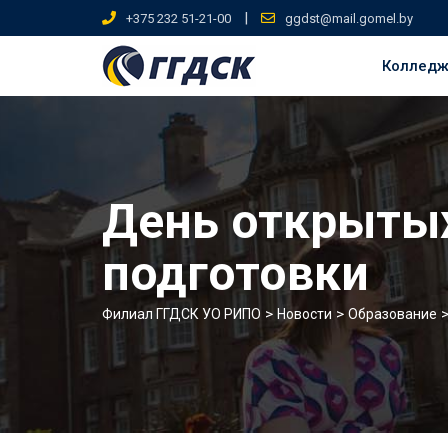
Skip
|
+375 232 51-21-00
ggdst@mail.gomel.by
to
content
Коллед
День открытых
подготовки
>
>
Филиал ГГДСК УО РИПО
Новости
Образование