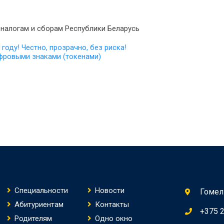
 налогам и сборам Республики Беларусь
году! Честно, прозрачно, без риска!
фровыми знаками (токенами)
Специальности
Новости
Гомель
Абитуриентам
Контакты
+375 
Родителям
Одно окно