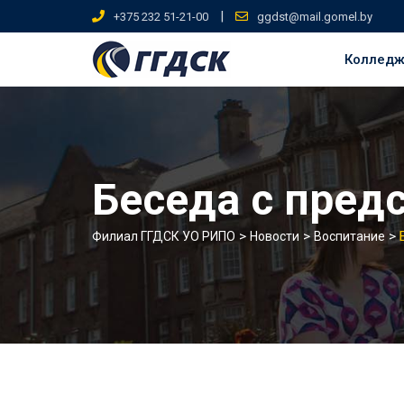
Skip
|
+375 232 51-21-00
ggdst@mail.gomel.by
to
content
Коллед
Беседа с пред
>
>
>
Филиал ГГДСК УО РИПО
Новости
Воспитание