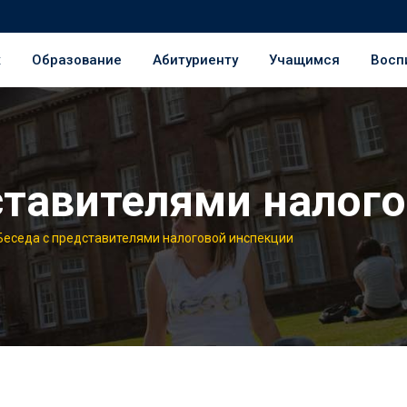
ж
Образование
Абитуриенту
Учащимся
Восп
ставителями налог
Беседа с представителями налоговой инспекции