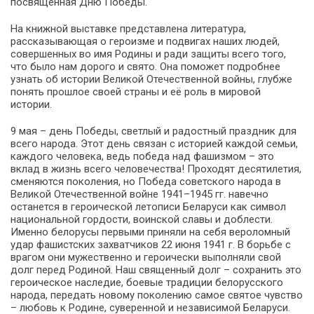
посвященная Дню Победы.
На книжной выставке представлена литература,
рассказывающая о героизме и подвигах наших людей,
совершенных во имя Родины и ради защиты всего того,
что было нам дорого и свято. Она поможет подробнее
узнать об истории Великой Отечественной войны, глубже
понять прошлое своей страны и её роль в мировой
истории.
9 мая – день Победы, светлый и радостный праздник для
всего народа. Этот день связан с историей каждой семьи,
каждого человека, ведь победа над фашизмом – это
вклад в жизнь всего человечества! Проходят десятилетия,
сменяются поколения, но Победа советского народа в
Великой Отечественной войне 1941–1945 гг. навечно
останется в героической летописи Беларуси как символ
национальной гордости, воинской славы и доблести.
Именно белорусы первыми приняли на себя вероломный
удар фашистских захватчиков 22 июня 1941 г. В борьбе с
врагом они мужественно и героически выполняли свой
долг перед Родиной. Наш священный долг – сохранить это
героическое наследие, боевые традиции белорусского
народа, передать новому поколению самое святое чувство
– любовь к Родине, суверенной и независимой Беларуси.