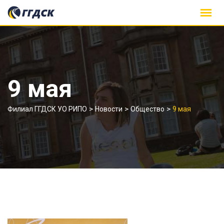
Skip
to
content
9 мая
>
>
>
Филиал ГГДСК УО РИПО
Новости
Общество
9 мая