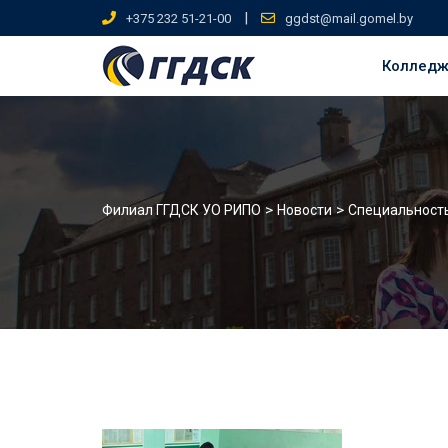
Skip
|
+375 232 51-21-00
ggdst@mail.gomel.by
to
content
Коллед
>
>
Филиал ГГДСК УО РИПО
Новости
Специальност