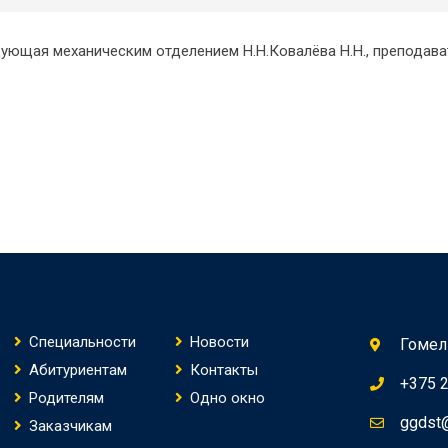
дующая механическим отделением Н.Н.Ковалёва Н.Н., преподава
Специальности
Новости
Гомель
Абитуриентам
Контакты
+375 
Родителям
Одно окно
ggdst
Заказчикам