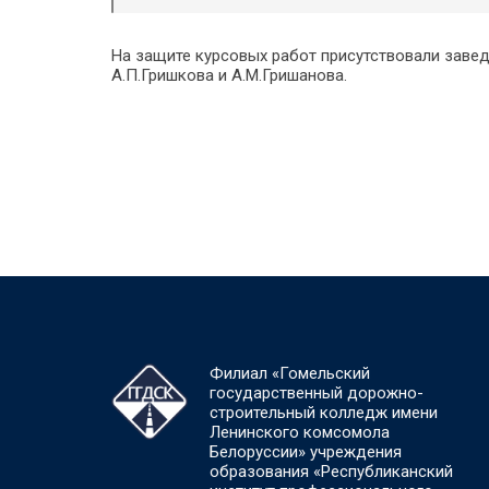
На защите курсовых работ присутствовали заве
А.П.Гришкова и А.М.Гришанова.
Филиал «Гомельский
государственный дорожно-
строительный колледж имени
Ленинского комсомола
Белоруссии» учреждения
образования «Республиканский