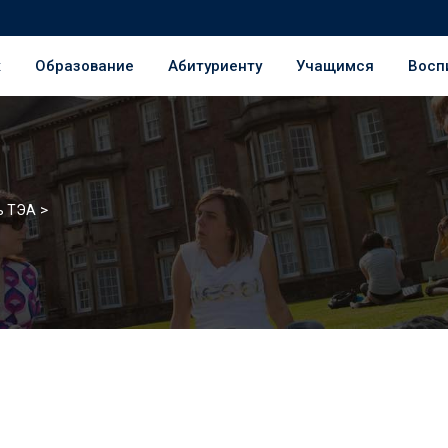
ж
Образование
Абитуриенту
Учащимся
Восп
>
ь ТЭА