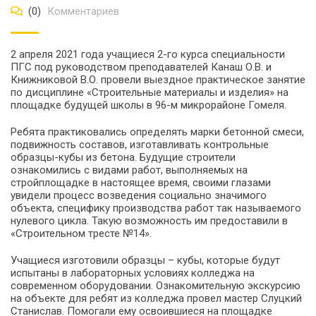
(0)
Комментариев
2 апреля 2021 года учащиеся 2-го курса специальности
ПГС под руководством преподавателей Канаш О.В. и
Книжниковой В.О. провели выездное практическое занятие
по дисциплине «Строительные материалы и изделия» на
площадке будущей школы в 96-м микрорайоне Гомеля.
Ребята практиковались определять марки бетонной смеси,
подвижность составов, изготавливать контрольные
образцы-кубы из бетона. Будущие строители
ознакомились с видами работ, выполняемых на
стройплощадке в настоящее время, своими глазами
увидели процесс возведения социально значимого
объекта, специфику производства работ так называемого
нулевого цикла. Такую возможность им предоставили в
«Строительном тресте №14».
Учащиеся изготовили образцы – кубы, которые будут
испытаны в лабораторных условиях колледжа на
современном оборудовании. Ознакомительную экскурсию
на объекте для ребят из колледжа провел мастер Слуцкий
Станислав. Помогали ему освоившиеся на площадке