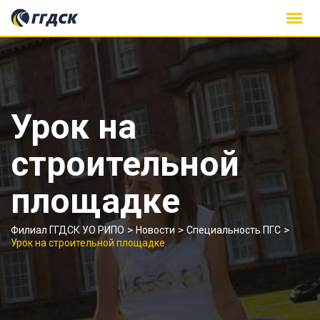
Skip
to
content
Урок на
строительной
площадке
>
>
>
Филиал ГГДСК УО РИПО
Новости
Специальность ПГС
Урок на строительной площадке