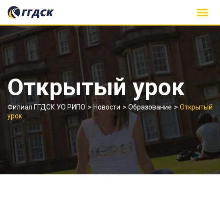
Skip
to
content
Открытый урок
>
>
>
Филиал ГГДСК УО РИПО
Новости
Образование
Открытый
урок