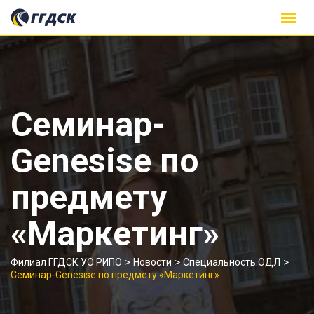
Skip
to
content
Семинар-
Genesise по
предмету
«Маркетинг»
>
>
>
Филиал ГГДСК УО РИПО
Новости
Специальность ОДЛ
Семинар-Genesise по предмету «Маркетинг»