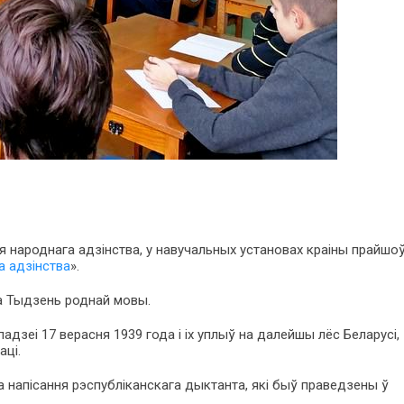
я народнага адзінства, у навучальных установах краіны прайшо
а адзінства
».
а Тыдзень роднай мовы.
дзеі 17 верасня 1939 года і іх уплыў на далейшы лёс Беларусі,
аці.
 напісання рэспубліканскага дыктанта, які быў праведзены ў