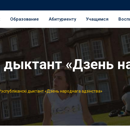
ж
Образование
Абитуриенту
Учащимся
Восп
і дыктант «Дзень н
Рэспубліканскі дыктант «Дзень народнага адзінства»