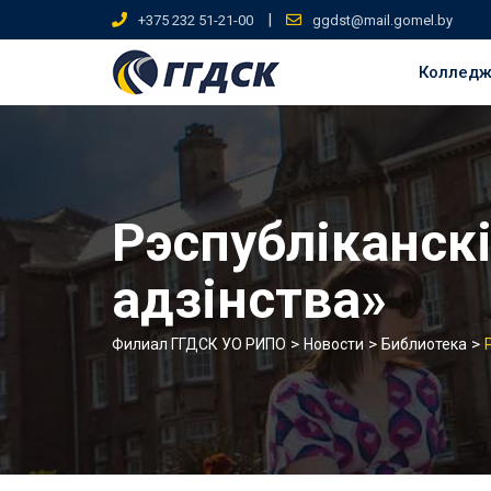
Skip
|
+375 232 51-21-00
ggdst@mail.gomel.by
to
content
Коллед
Рэспубліканск
адзінства»
>
>
>
Филиал ГГДСК УО РИПО
Новости
Библиотека