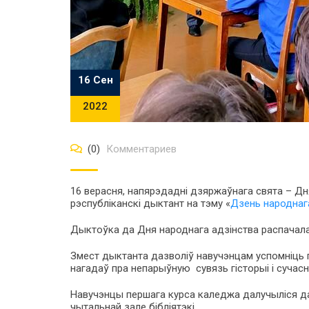
16 Сен
2022
(0)
Комментариев
16 верасня, напярэдадні дзяржаўнага свята – Дн
рэспубліканскі дыктант на тэму «
Дзень народнаг
Дыктоўка да Дня народнага адзінства распачал
Змест дыктанта дазволіў навучэнцам успомніць па
нагадаў пра непарыўную сувязь гісторыі і сучасн
Навучэнцы першага курса каледжа далучыліся да
чытальнай зале бібліятэкі.