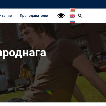
итание
Преподавателю
ароднага