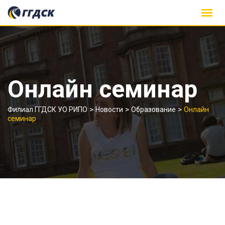
Skip
to
content
Онлайн семинар
>
>
>
Филиал ГГДСК УО РИПО
Новости
Образование
Онлайн
семинар