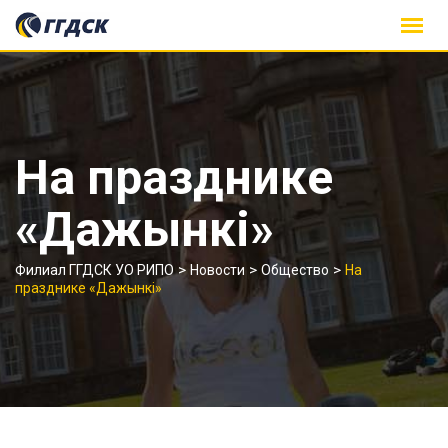
Skip
to
content
На празднике
«Дажынкi»
>
>
>
Филиал ГГДСК УО РИПО
Новости
Общество
На
празднике «Дажынкi»