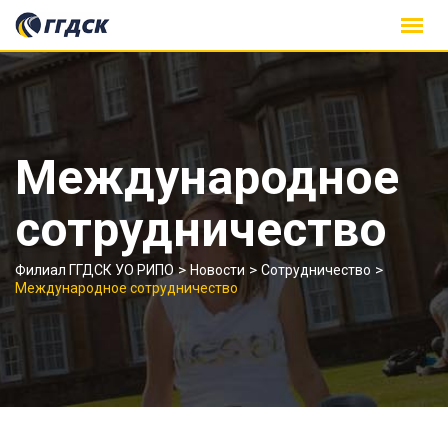
Skip
to
content
Международное
сотрудничество
>
>
>
Филиал ГГДСК УО РИПО
Новости
Сотрудничество
Международное сотрудничество