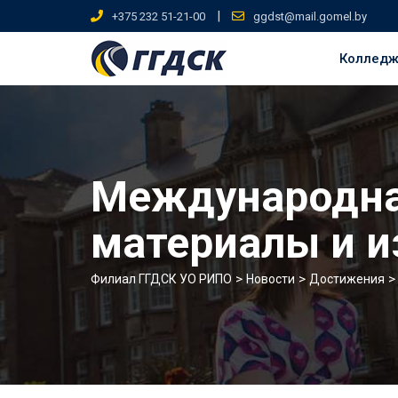
Skip
|
+375 232 51-21-00
ggdst@mail.gomel.by
to
content
Коллед
Международна
материалы и и
>
>
Филиал ГГДСК УО РИПО
Новости
Достижения