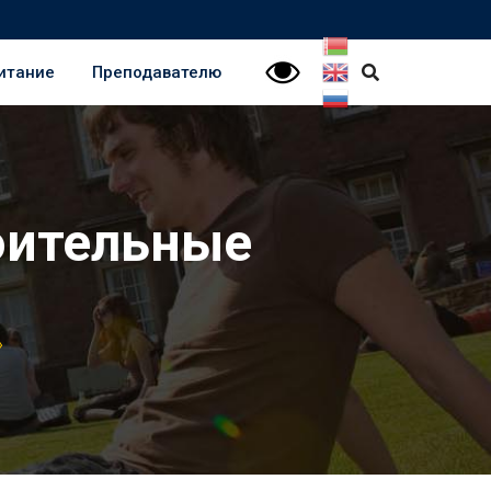
итание
Преподавателю
оительные
»