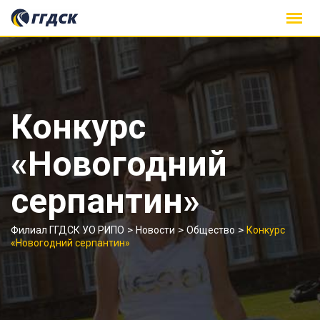
Skip
to
content
Конкурс
«Новогодний
серпантин»
>
>
>
Филиал ГГДСК УО РИПО
Новости
Общество
Конкурс
«Новогодний серпантин»