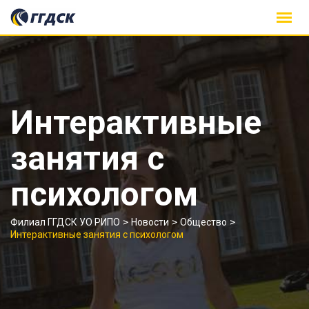
Skip
to
content
Интерактивные
занятия с
психологом
>
>
>
Филиал ГГДСК УО РИПО
Новости
Общество
Интерактивные занятия с психологом