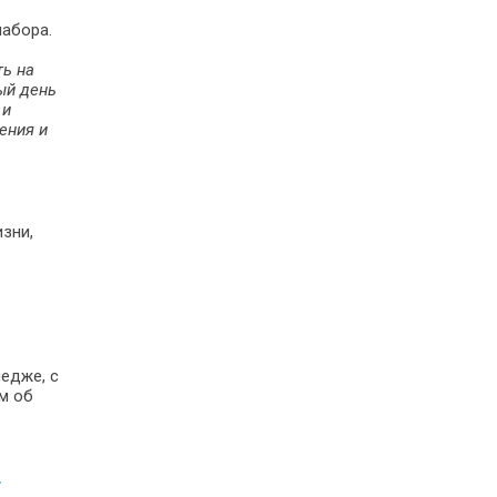
набора.
ть на
дый день
 и
ения и
зни,
едже, с
м об
,