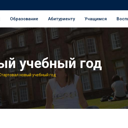
ж
Образование
Абитуриенту
Учащимся
Восп
ый учебный год
Стартовал новый учебный год