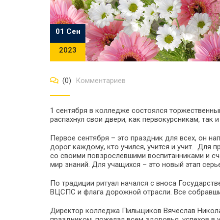
01 Сен
2023
(0)
Комментариев
1 сентября в колледже состоялся торжественны
распахнул свои двери, как первокурсникам, так 
Первое сентября – это праздник для всех, он 
дорог каждому, кто учился, учится и учит. Для п
со своими повзрослевшими воспитанниками и сч
мир знаний. Для учащихся – это новый этап серь
По традиции ритуал начался с вноса Государств
ВЦСПС и флага дорожной отрасли. Все собравши
Директор колледжа Пильщиков Вячеслав Николае
праздником, пожелал всем здоровья, успехов в у