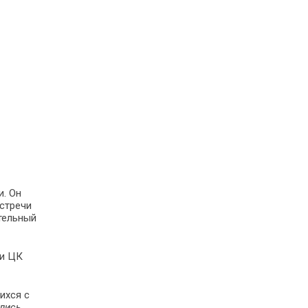
и. Он
встречи
тельный
ни ЦК
ихся с
лись