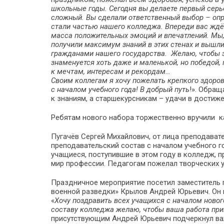
школьные годы. Сегодня вы делаете первый серьё
сложный. Вы сделали ответственный выбор – опр
стали частью нашего колледжа. Впереди вас ждё
масса положительных эмоций и впечатлений. Мы,
получили максимум знаний в этих стенах и вышл
гражданами нашего государства. Желаю, чтобы э
знаменуется хоть даже и маленькой, но победой,
к мечтам, интересам и рекордам…
Своим коллегам я хочу пожелать крепкого здоров
с началом учебного года! В добрый путь
!». Обращ
к знаниям, а старшекурсникам – удачи в достиж
Ребятам нового набора торжественно вручили ка
Пугачёв Сергей Михайлович, от лица преподават
преподавательский состав с началом учебного го
учащиеся, поступившие в этом году в колледж, 
мир профессии. Педагогам пожелал творческих у
Праздничное мероприятие посетил заместитель
военной разведки» Крылов Андрей Юрьевич. Он
«
Хочу поздравить всех учащихся с началом новог
составу колледжа желаю, чтобы ваша работа прин
присутствующим Андрей Юрьевич подчеркнул ва