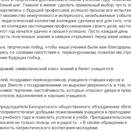
зный шаг. Главное в жизни сделать правильный выбор, пусть о
еделились с будущей профессией, успешно прошли все испытан
т множество неизученного и интересного, незабываемые событи
 педагогический коллектив колледжа сделаем всё для того, чт
и из колледжа настоящими профессионалами своего дела, наст
тот год начался удачно и прошёл успешно. Пусть каждый день
 пусть полученные знания и навыки открывают перед вами новы
ья, творческих побед, чтобы наши ученики были нам благодарны
аясь со словами напутствия к первокурсникам, пожелал им стр
ении будущих побед.
равай, символический ключ знаний и билет учащегося.
елей, поздравил первокурсников, учащихся старших курсов и
да. Вместе с поздравлениями он выразил уверенность в том, ч
проявят терпение, настойчивость, которые откроют двери в пре
спехов, вдохновения и хороших учащихся.
 председателя Белорусского общественного объединения «Вет
 поприветствовал добрыми пожеланиями учащихся и преподава
о учебного года и пожелать успехов в учёбе. Преподавательском
осила не только пользу, но и радость…
» В своём обращении к
жность патриотического воспитания молодёжи.