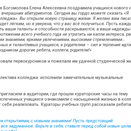
те Богомолова Елена Алексеевна поздравила учащихся нового 
, вчерашних абитуриентов. Сегодня вы гордо можете сказать «Я
лледжа». Вы открыли новую страницу жизни. Я желаю вам писа
удет лёгким, но я уверена, что у вас всё получиться. Пусть каж
ть ваши таланты и способности раскрываются, а ваши надежды
тяжении всего учебного года не утратить ни капли интереса, рв
ми знаниями, яркими увлечениями, высокими стремлениями…
ых и талантливых учащихся, а родителям – сил и терпения идти
здником дорогие ребята, коллеги, родители!»
овали первокурсников и пожелали им удачной студенческой жи
оллектива колледжа исполнили замечательные музыкальные
пригласили в аудитории, где прошли кураторские часы на тему
воиспеченных учащихся ознакомили с насыщенной жизнью в колл
себя реализовать. Кураторы учебных групп рассказали ребята
ми открытиями, с новыми знаниями! Пусть предстоящий
все задуманное. Верьте в себя, ставьте перед собой новые цели