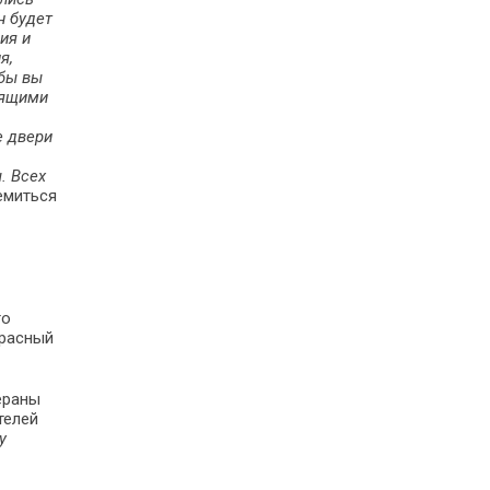
н будет
ия и
я,
обы вы
оящими
е двери
. Всех
емиться
то
красный
ераны
телей
у