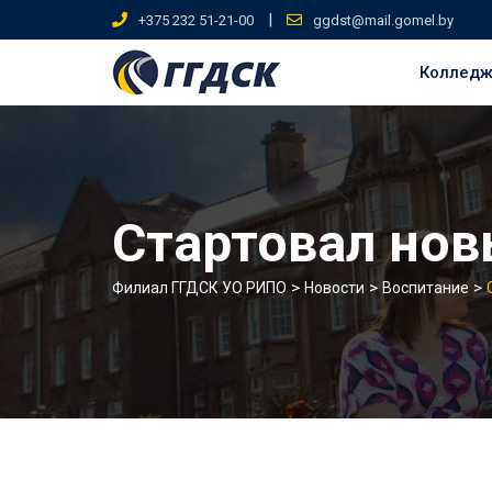
Skip
|
+375 232 51-21-00
ggdst@mail.gomel.by
to
content
Коллед
Стартовал нов
>
>
>
Филиал ГГДСК УО РИПО
Новости
Воспитание