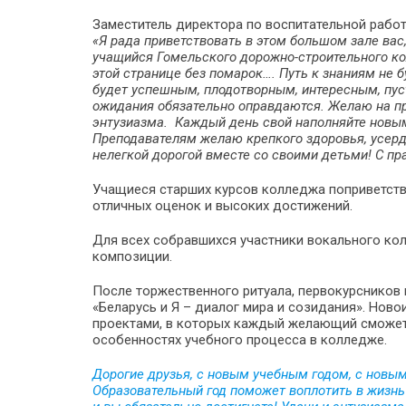
Заместитель директора по воспитательной рабо
«Я рада приветствовать в этом большом зале вас
учащийся Гомельского дорожно-строительного ко
этой странице без помарок…. Путь к знаниям не б
будет успешным, плодотворным, интересным, пус
ожидания обязательно оправдаются. Желаю на про
энтузиазма. Каждый день свой наполняйте новы
Преподавателям желаю крепкого здоровья, усердн
нелегкой дорогой вместе со своими детьми! С пра
Учащиеся старших курсов колледжа поприветств
отличных оценок и высоких достижений.
Для всех собравшихся участники вокального к
композиции.
После торжественного ритуала, первокурсников 
«Беларусь и Я – диалог мира и созидания». Но
проектами, в которых каждый желающий сможет 
особенностях учебного процесса в колледже.
Дорогие друзья, с новым учебным годом, с новы
Образовательный год поможет воплотить в жизнь 