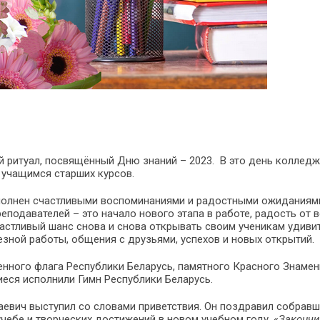
й ритуал, посвящённый Дню знаний – 2023. В это день колледж
и учащимся старших курсов.
наполнен счастливыми воспоминаниями и радостными ожиданиям
реподавателей – это начало нового этапа в работе, радость от 
астливый шанс снова и снова открывать своим ученикам удиви
езной работы, общения с друзьями, успехов и новых открытий.
енного флага Республики Беларусь, памятного Красного Знаме
еся исполнили Гимн Республики Беларусь.
вич выступил со словами приветствия. Он поздравил собравш
чебе и творческих достижений в новом учебном году. «
Закончи