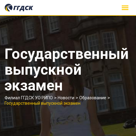
Skip
to
content
Государственный
выпускной
экзамен
>
>
>
Филиал ГГДСК УО РИПО
Новости
Образование
Государственный выпускной экзамен