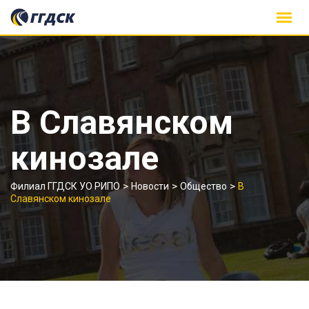
Skip
to
content
В Славянском
кинозале
>
>
>
Филиал ГГДСК УО РИПО
Новости
Общество
В
Славянском кинозале