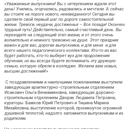
«Уважаемые выпускники! Вы с нетерпением ждали этот
день! Учились, огорчались, радовались и мечтали. А сейчас
вы стоите на пороге нового, неизведанного! Сегодня вы
сделаете свой первый шаг по дороге самостоятельной
жизни. Тревоги, неудачи, достиженья – Все позади! Окончен
трудный путь! Действительно, самый счастливый день. Вы
переходите на следующий этап жизни, и от этого очень
волнительно и немного тревожно на душе. Этот праздник
важен и для вас, дорогие выпускники, и для меня и для
всего нашего педагогического коллектива. Кто-то из вас
будет работать, кто-то выберет вуз для продолжения
обучения, но вы всегда будете вспоминать эту дружную
семью, которую обрели в колледже. Желаем вам новых,
высших достижений!»
С поздравлениями и наилучшими пожеланиями выступили:
заведующая архитектурно–строительным отделением
Исакович Ольга Вениаминовна, заведующая дорожно-
строительным отделением Дворак Людмила Петровна,
кураторы Бажков Юрий Петрович и Тишина Марина
Михайловна, выступление которой, проникнутое огромной
душевной теплотой, надолго запомнится выпускникам и их
родителям.