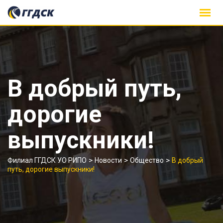
Skip
to
content
В добрый путь,
дорогие
выпускники!
>
>
>
Филиал ГГДСК УО РИПО
Новости
Общество
В добрый
путь, дорогие выпускники!