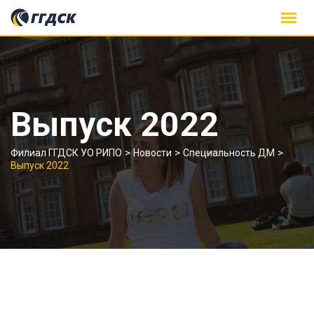
Skip
to
content
Выпуск 2022
>
>
>
Филиал ГГДСК УО РИПО
Новости
Специальность ДМ
Выпуск 2022