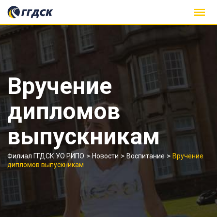
Skip
to
content
Вручение
дипломов
выпускникам
>
>
>
Филиал ГГДСК УО РИПО
Новости
Воспитание
Вручение
дипломов выпускникам