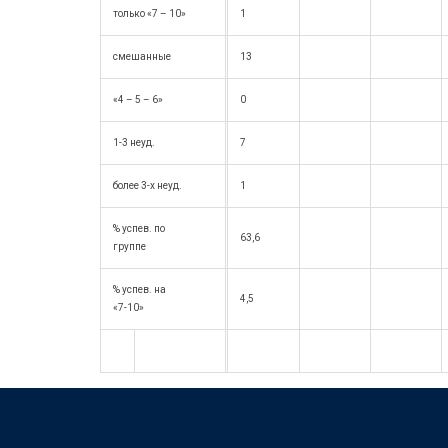
только «7 – 10»
1
смешанные
13
«4 – 5 – 6»
0
1-3 неуд.
7
более 3-х неуд.
1
% успев. по
63,6
группе
% успев. на
4,5
«7-10»