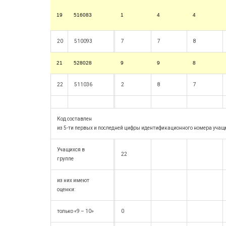
19
516083
1
4
4
20
510093
7
7
8
21
528028
9
9
8
22
511036
2
8
7
Код составлен
из 5-ти первых и последней цифры идентификационного номера учащ
Учащихся в
22
группе
из них имеют
оценки:
только «9 – 10»
0